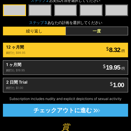
ステップ 2
お支払方法を選択してください
ステップ 3
あなたの計画を選択してください
繰り返し
一度
12 ヶ月間
8.32
$
/月
銘打た $99.95
1 ヶ月間
19.95
$
/月
銘打た $19.95
2 日間 Trial
1.00
$
銘打た $1.00
Subscription includes nudity and explicit depictions of sexual activity
チェックアウトに進む
賞