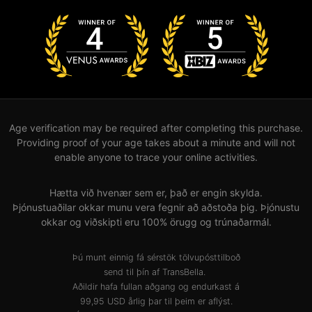
Age verification may be required after completing this purchase.
Providing proof of your age takes about a minute and will not
enable anyone to trace your online activities.
Hætta við hvenær sem er, það er engin skylda.
Þjónustuaðilar okkar munu vera fegnir að aðstoða þig. Þjónustu
okkar og viðskipti eru 100% örugg og trúnaðarmál.
Þú munt einnig fá sérstök tölvupósttilboð
send til þín af TransBella.
Aðildir hafa fullan aðgang og endurkast á
99,95 USD årlig þar til þeim er aflýst.