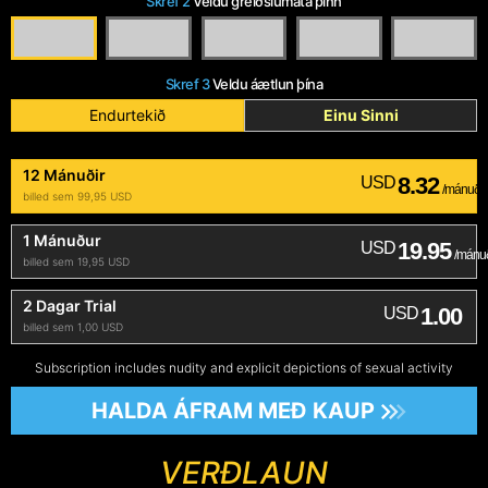
Skref 2
Veldu greiðslumáta þinn
Skref 3
Veldu áætlun þína
Endurtekið
Einu Sinni
12 Mánuðir
8.32
USD
/mánuði
billed sem 99,95 USD
1 Mánuður
19.95
USD
/mánu
billed sem 19,95 USD
2 Dagar Trial
1.00
USD
billed sem 1,00 USD
Subscription includes nudity and explicit depictions of sexual activity
HALDA ÁFRAM MEÐ KAUP
VERÐLAUN