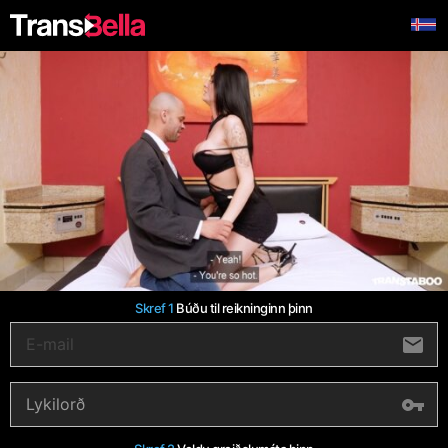
Skref 1
Búðu til reikninginn þinn