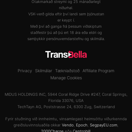
Ótakmarkað streymi og 25 mánaðarlegt
niðurhal.
VSK-verð gilda eftir því landi sem þjónustan
er keypt í.
Með því að ganga frá þessum viðskiptum
staðfestir þú að þú ert 18 ára eða eldri og
samþykkir
persónuverndarstefnu
og
skilmála
.
Privacy
Skilmálar
Tækniaðstoð
Affiliate Program
Manage Cookies
MIDUS HOLDINGS INC, 5944 Coral Ridge Drive #247, Coral Springs,
Florida 33076, USA
TechTayn AG, Poststrasse 24, 6300 Zug, Switzerland
Fyrir stuðning við innheimtu, vinsamlegast heimsóttu viðurkennda
greiðsluvinnsluaðila okkar
Vendo
,
Epoch
,
SegpayEU.com
,
2000Charge
eða
Centrobill
.