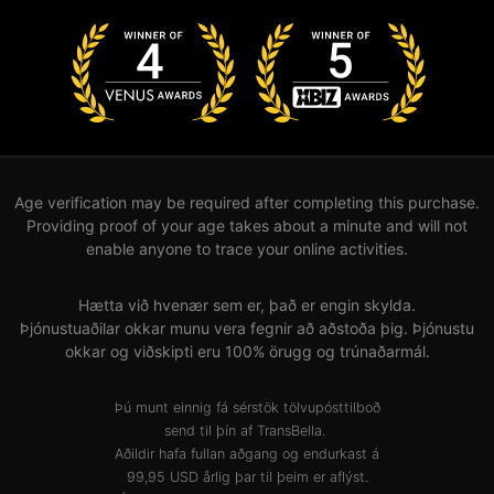
Age verification may be required after completing this purchase.
Providing proof of your age takes about a minute and will not
enable anyone to trace your online activities.
Hætta við hvenær sem er, það er engin skylda.
Þjónustuaðilar okkar munu vera fegnir að aðstoða þig. Þjónustu
okkar og viðskipti eru 100% örugg og trúnaðarmál.
Þú munt einnig fá sérstök tölvupósttilboð
send til þín af TransBella.
Aðildir hafa fullan aðgang og endurkast á
99,95 USD årlig þar til þeim er aflýst.