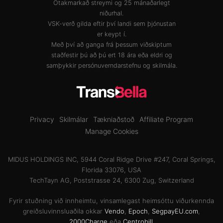
Ótakmarkað streymi og 25 mánaðarlegt
niðurhal.
VSK-verð gilda eftir því landi sem þjónustan
er keypt í.
Með því að ganga frá þessum viðskiptum
staðfestir þú að þú ert 18 ára eða eldri og
samþykkir
persónuverndarstefnu
og
skilmála
.
Privacy
Skilmálar
Tækniaðstoð
Affiliate Program
Manage Cookies
MIDUS HOLDINGS INC, 5944 Coral Ridge Drive #247, Coral Springs,
Florida 33076, USA
TechTayn AG, Poststrasse 24, 6300 Zug, Switzerland
Fyrir stuðning við innheimtu, vinsamlegast heimsóttu viðurkennda
greiðsluvinnsluaðila okkar
Vendo
,
Epoch
,
SegpayEU.com
,
2000Charge
eða
Centrobill
.