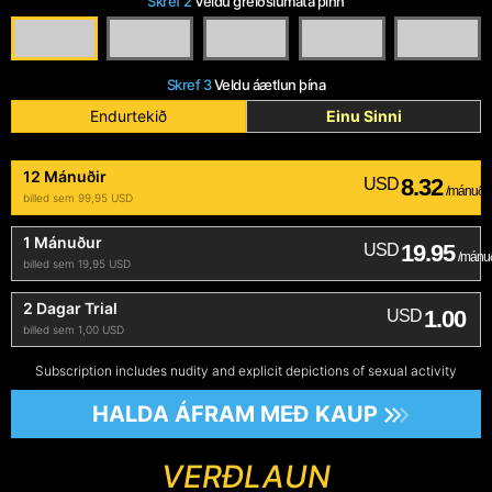
Skref 2
Veldu greiðslumáta þinn
Skref 3
Veldu áætlun þína
Endurtekið
Einu Sinni
12 Mánuðir
8.32
USD
/mánuði
billed sem 99,95 USD
1 Mánuður
19.95
USD
/mánu
billed sem 19,95 USD
2 Dagar Trial
1.00
USD
billed sem 1,00 USD
Subscription includes nudity and explicit depictions of sexual activity
HALDA ÁFRAM MEÐ KAUP
VERÐLAUN