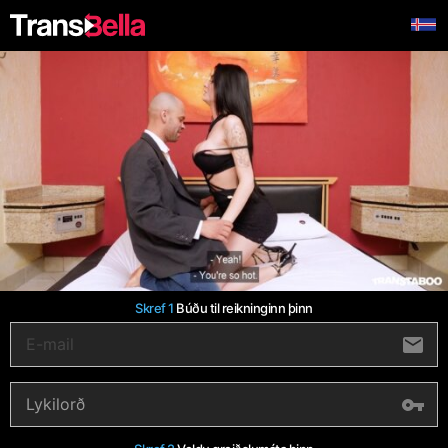
Skref 1
Búðu til reikninginn þinn