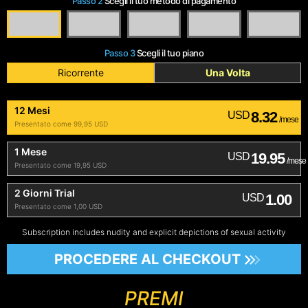
Passo 2
Scegli il tuo metodo di pagamento
Passo 3
Scegli il tuo piano
Ricorrente
Una Volta
12 Mesi
8.32
USD
/mese
Presentato come 99,95 USD
1 Mese
19.95
USD
/mese
Presentato come 19,95 USD
2 Giorni Trial
1.00
USD
Presentato come 1,00 USD
Subscription includes nudity and explicit depictions of sexual activity
PROCEDERE AL CHECKOUT
PREMI