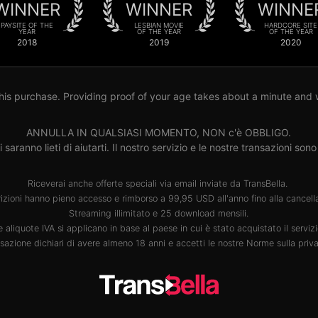
WINNER
WINNER
WINNE
PAYSITE OF THE
LESBIAN MOVIE
HARDCORE SITE
YEAR
OF THE YEAR
OF THE YEAR
2018
2019
2020
his purchase. Providing proof of your age takes about a minute and wil
ANNULLA IN QUALSIASI MOMENTO, NON c'è OBBLIGO.
nti saranno lieti di aiutarti. Il nostro servizio e le nostre transazion
Riceverai anche offerte speciali via email inviate da TransBella.
rizioni hanno pieno accesso e rimborso a 99,95 USD all'anno fino alla cancell
Streaming illimitato e 25 download mensili.
e aliquote IVA si applicano in base al paese in cui è stato acquistato il servizi
azione dichiari di avere almeno 18 anni e accetti le nostre
Norme sulla priv