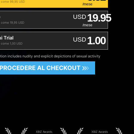
o come 99,95 USD
/mese
19.95
USD
e
o come 19,95 USD
/mese
1.00
i Trial
USD
o come 1,00 USD
tion includes nudity and explicit depictions of sexual activity
PROCEDERE AL CHECKOUT
XBIZ Awards
XBIZ Awards