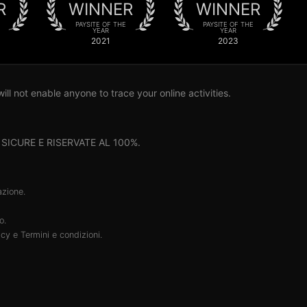
R
WINNER
WINNER
PAYSITE OF THE
PAYSITE OF THE
YEAR
YEAR
2021
2023
l not enable anyone to trace your online activities.
i sono SICURE E RISERVATE AL 100%.
azione.
o.
acy
e
Termini e condizioni
.