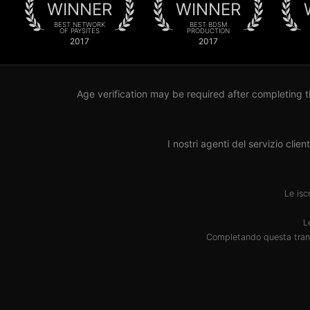
WINNER
WINNER
BEST NETWORK
BEST BDSM
OF PAYSITES
PRODUCTION
2017
2017
Age verification may be required after completing t
I nostri agenti del servizio clie
Le isc
L
Completando questa trans