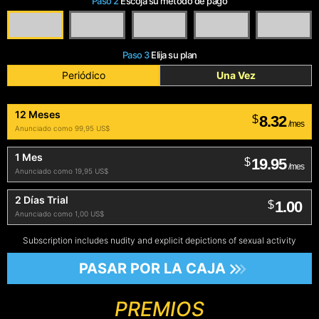
Paso 2
Escoja su método de pago
Paso 3
Elija su plan
Periódico
Una Vez
12 Meses
8.32
$
/mes
Anunciado como 99,95 US$
1 Mes
19.95
$
/mes
Anunciado como 19,95 US$
2 Días Trial
1.00
$
Anunciado como 1,00 US$
Subscription includes nudity and explicit depictions of sexual activity
PASAR POR LA CAJA
PREMIOS