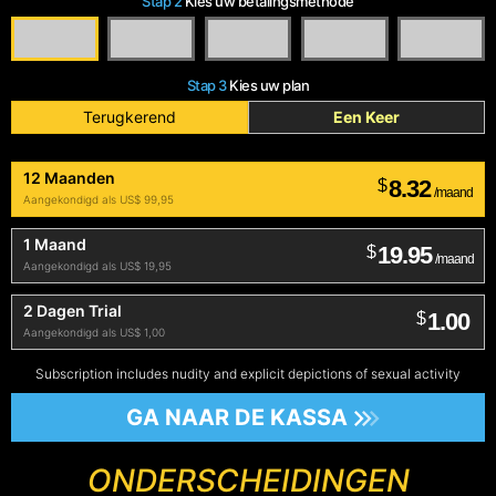
Stap 2
Kies uw betalingsmethode
Stap 3
Kies uw plan
Terugkerend
Een Keer
12 Maanden
8.32
$
/maand
Aangekondigd als US$ 99,95
1 Maand
19.95
$
/maand
Aangekondigd als US$ 19,95
2 Dagen Trial
1.00
$
Aangekondigd als US$ 1,00
Subscription includes nudity and explicit depictions of sexual activity
GA NAAR DE KASSA
ONDERSCHEIDINGEN