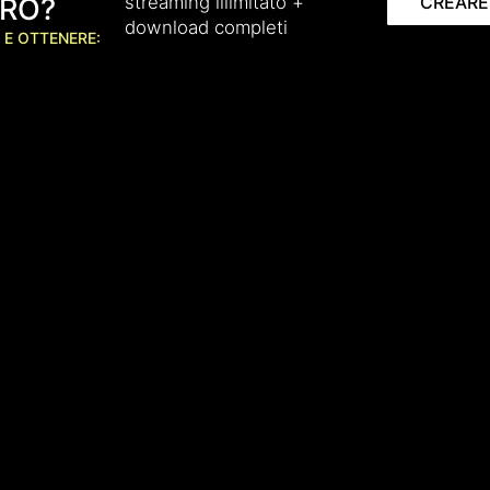
RO?
streaming illimitato +
CREARE
download completi
 E OTTENERE: