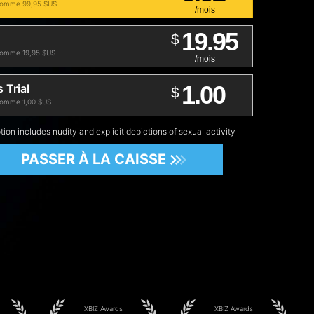
omme 99,95 $US
/mois
19.95
$
omme 19,95 $US
/mois
1.00
 Trial
$
omme 1,00 $US
tion includes nudity and explicit depictions of sexual activity
PASSER À LA CAISSE
XBIZ Awards
XBIZ Awards