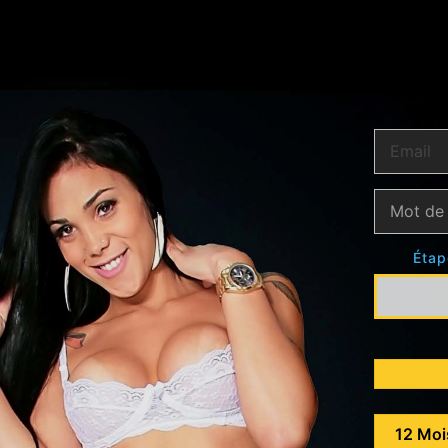
Étap
12 Moi