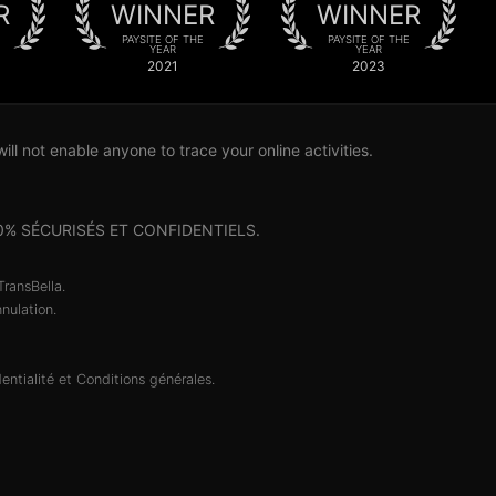
R
WINNER
WINNER
PAYSITE OF THE
PAYSITE OF THE
YEAR
YEAR
2021
2023
l not enable anyone to trace your online activities.
nt 100% SÉCURISÉS ET CONFIDENTIELS.
TransBella.
nulation.
entialité
et
Conditions générales
.