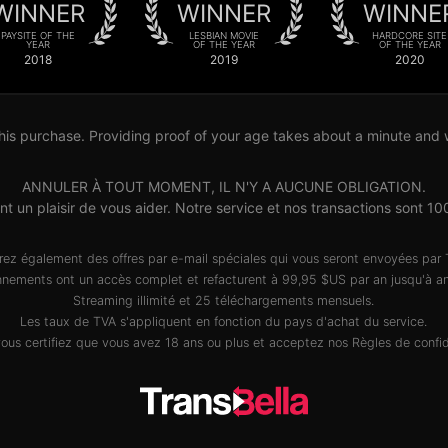
WINNER
WINNER
WINNE
PAYSITE OF THE
LESBIAN MOVIE
HARDCORE SITE
YEAR
OF THE YEAR
OF THE YEAR
2018
2019
2020
his purchase. Providing proof of your age takes about a minute and wil
ANNULER À TOUT MOMENT, IL N'Y A AUCUNE OBLIGATION.
ront un plaisir de vous aider. Notre service et nos transactions so
rez également des offres par e-mail spéciales qui vous seront envoyées par 
nements ont un accès complet et refacturent à 99,95 $US par an jusqu'à an
Streaming illimité et 25 téléchargements mensuels.
Les taux de TVA s'appliquent en fonction du pays d'achat du service.
 vous certifiez que vous avez 18 ans ou plus et acceptez nos
Règles de confid