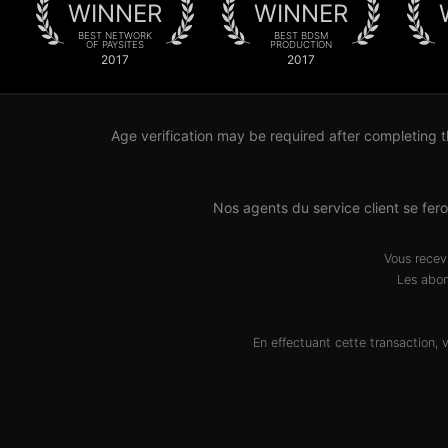
WINNER
WINNER
BEST NETWORK
BEST BDSM
OF PAYSITES
PRODUCTION
2017
2017
Age verification may be required after completing t
Nos agents du service client se fe
Vous recev
Les abon
En effectuant cette transaction,