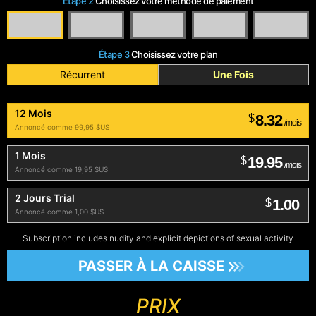
Étape 2
Choisissez votre méthode de paiement
Étape 3
Choisissez votre plan
Récurrent
Une Fois
12 Mois
8.32
$
/mois
Annoncé comme 99,95 $US
1 Mois
19.95
$
/mois
Annoncé comme 19,95 $US
2 Jours Trial
1.00
$
Annoncé comme 1,00 $US
Subscription includes nudity and explicit depictions of sexual activity
PASSER À LA CAISSE
PRIX