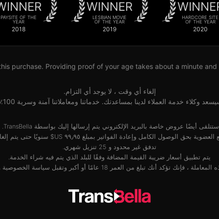
WINNER
WINNER
WINNE
PAYSITE OF THE
LESBIAN MOVIE
HARDCORE SITE
YEAR
OF THE YEAR
OF THE YEAR
2018
2019
2020
his purchase. Providing proof of your age takes about a minute and wi
إلغاء أي وقت ، لا يوجد أي التزام.
سعد وكلاء خدمة العملاء لدينا بمساعدتك. خدماتنا ومعاملاتنا آمنة وسرية 100٪.
ستتلقى أيضًا عروض خاصة بالبريد الإلكتروني يتم إرسالها إليك بواسطة TransBella.
لعضوية بحق الوصول الكامل وإعادة الفواتير بمبلغ ‏٩٩٫٩٥ US$ سنويًا حتى يتم إلغاؤها.
تدفق غير محدود و 25 تنزيل شهري.
يتم تطبيق أسعار ضريبة القيمة المضافة وفقًا للبلد الذي يتم فيه شراء الخدمة.
ملة ، فإنك تؤكد أنك تبلغ من العمر 18 عامًا أو أكبر وتقبل
سياسة الخصوصية
و