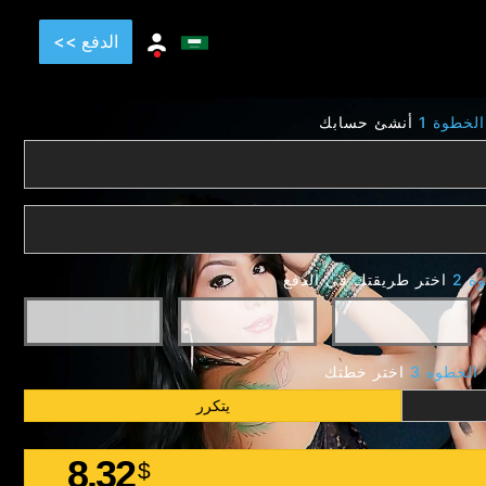
الدفع >>
الخطوة 1
أنشئ حسابك
ة 2
اختر طريقتك في الدفع
الخطوه 3
اختر خطتك
يتكرر
8.32
$