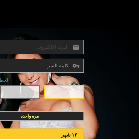
الخطو
مره واحده
١٢ شهر