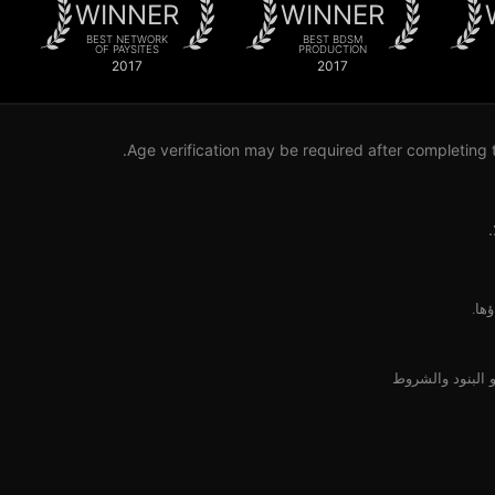
WINNER
WINNER
BEST NETWORK
BEST BDSM
OF PAYSITES
PRODUCTION
2017
2017
Age verification may be required after completing t
البنود والشروط