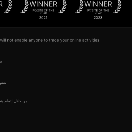
R
WINNER
WINNER
PAYSITE OF THE
PAYSITE OF THE
YEAR
YEAR
2021
2023
ll not enable anyone to trace your online activities.
سي
تتمتع ا
من خلال إتمام هذه المعا