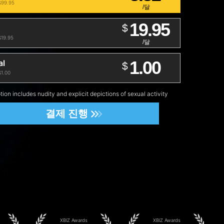
99.95
/달
19.95
$
19.95
/달
1.00
al
$
1.00
tion includes nudity and explicit depictions of sexual activity
결제 진행
XBIZ Awards
XBIZ Awards