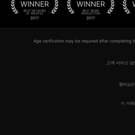
WINNER
WINNER
BEST NETWORK
BEST BDSM
OF PAYSITES
PRODUCTION
2017
2017
Age verification may be required after completing t
고객 서비스 담
멤버십은 
이 거래