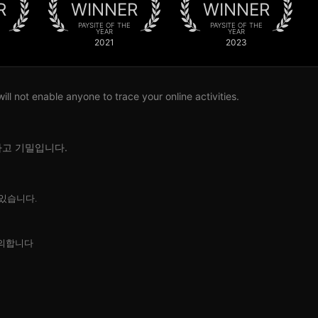
R
WINNER
WINNER
PAYSITE OF THE
PAYSITE OF THE
YEAR
YEAR
2021
2023
l not enable anyone to trace your online activities.
하고 기밀입니다.
 있습니다.
의합니다