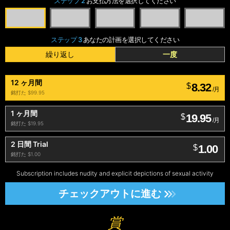
ステップ 2
お支払方法を選択してください
ステップ 3
あなたの計画を選択してください
繰り返し
一度
12 ヶ月間
8.32
$
/月
銘打た $99.95
1 ヶ月間
19.95
$
/月
銘打た $19.95
2 日間 Trial
1.00
$
銘打た $1.00
Subscription includes nudity and explicit depictions of sexual activity
チェックアウトに進む
賞