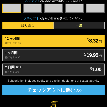
ステップ 2
お支払方法を選択してください
ステップ 3
あなたの計画を選択してください
繰り返し
一度
12 ヶ月間
8.32
$
/月
銘打た $99.95
1 ヶ月間
19.95
$
/月
銘打た $19.95
2 日間 Trial
1.00
$
銘打た $1.00
Subscription includes nudity and explicit depictions of sexual activity
チェックアウトに進む
賞