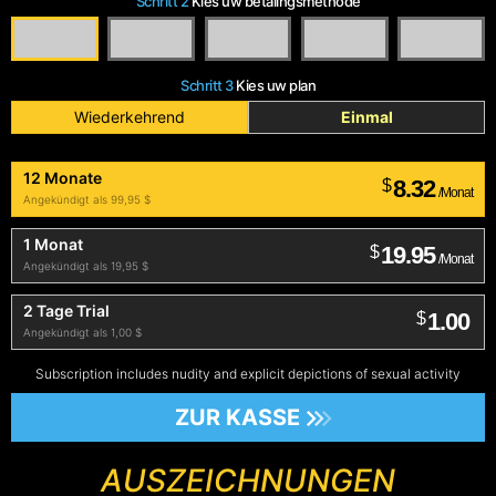
Schritt 2
Kies uw betalingsmethode
Schritt 3
Kies uw plan
Wiederkehrend
Einmal
12 Monate
8.32
$
/Monat
Angekündigt als 99,95 $
1 Monat
19.95
$
/Monat
Angekündigt als 19,95 $
2 Tage Trial
1.00
$
Angekündigt als 1,00 $
Subscription includes nudity and explicit depictions of sexual activity
ZUR KASSE
AUSZEICHNUNGEN