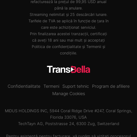
refacturează la prețul de 99,95 USD anual
până la anulare.
Streaming nelimitat și 25 descărcări lunare.
Tarifele de TVA se aplică în funcție de țara în
care este achiziționat serviciul.
Prin finalizarea acestei tranzacții, certificați
că aveți 18 ani sau mai mult și acceptați
Politica de confidențialitate
și
Termenii și
condițiile
.
Confidentialitate
Termeni
Suport tehnic
Program de afiliere
Manage Cookies
MIDUS HOLDINGS INC, 5944 Coral Ridge Drive #247, Coral Springs,
Florida 33076, USA
TechTayn AG, Poststrasse 24, 6300 Zug, Switzerland
Pentru asistență pentru facturare, vă rugăm să vizitați procesorul