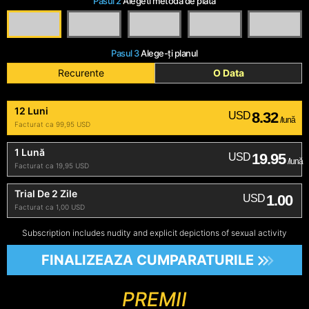
Pasul 2
Alegeti metoda de plata
Pasul 3
Alege-ți planul
Recurente
O Data
12 Luni
8.32
USD
/lună
Facturat ca 99,95 USD
1 Lună
19.95
USD
/lună
Facturat ca 19,95 USD
Trial De 2 Zile
1.00
USD
Facturat ca 1,00 USD
Subscription includes nudity and explicit depictions of sexual activity
FINALIZEAZA CUMPARATURILE
PREMII