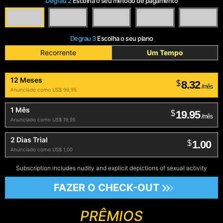
Degrau 2
Escolha o seu método de pagamento
Degrau 3
Escolha o seu plano
Recorrente
Um Tempo
12 Meses
8.32
$
/mês
Anunciado como US$ 99,95
1 Mês
19.95
$
/mês
Anunciado como US$ 19,95
2 Dias Trial
1.00
$
Anunciado como US$ 1,00
Subscription includes nudity and explicit depictions of sexual activity
FAZER O CHECK-OUT
PRÊMIOS