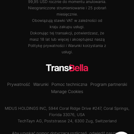
99,95 USD rocznie do momentu anulowania.
Nieograniczone strumieniowanie i 25 pobrań
miesięcznie.
Obowiązują stawki VAT w zależności od
kraju zakupu usługi.
Dokonując tej transakcji, potwierdzasz, że
masz 18 lat lub więcej i akceptujesz naszą
Politykę prywatności
i
Warunki korzystania z
usługi
.
Prywatność
Warunki
Pomoc techniczna
Program partnerski
Manage Cookies
MIDUS HOLDINGS INC, 5944 Coral Ridge Drive #247, Coral Springs,
Florida 33076, USA
TechTayn AG, Poststrasse 24, 6300 Zug, Switzerland
Aby uzyskać pomoc dotyczącą rozliczeń, odwiedź naszego