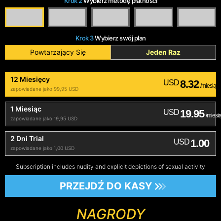
Krok 2
Wybierz metodę płatności
Krok 3
Wybierz swój plan
Powtarzający Się
Jeden Raz
12 Miesięcy
8.32
USD
/miesiąc
zapowiadane jako 99,95 USD
1 Miesiąc
19.95
USD
/miesi
zapowiadane jako 19,95 USD
2 Dni Trial
1.00
USD
zapowiadane jako 1,00 USD
Subscription includes nudity and explicit depictions of sexual activity
PRZEJDŹ DO KASY
NAGRODY