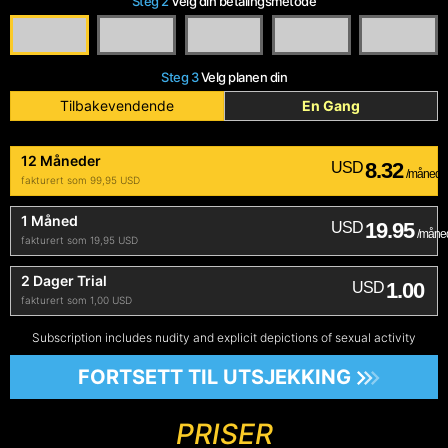
Steg 2
Velg din betalingsmetode
Steg 3
Velg planen din
Tilbakevendende
En Gang
12 Måneder
8.32
USD
/måned
fakturert som 99,95 USD
1 Måned
19.95
USD
/måne
fakturert som 19,95 USD
2 Dager Trial
1.00
USD
fakturert som 1,00 USD
Subscription includes nudity and explicit depictions of sexual activity
FORTSETT TIL UTSJEKKING
PRISER