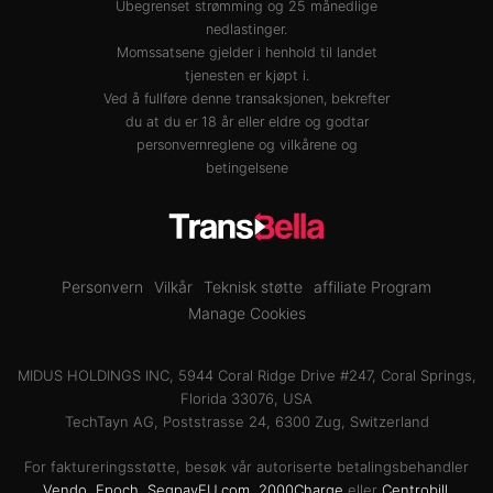
Ubegrenset strømming og 25 månedlige
nedlastinger.
Momssatsene gjelder i henhold til landet
tjenesten er kjøpt i.
Ved å fullføre denne transaksjonen, bekrefter
du at du er 18 år eller eldre og godtar
personvernreglene
og
vilkårene og
betingelsene
Personvern
Vilkår
Teknisk støtte
affiliate Program
Manage Cookies
MIDUS HOLDINGS INC, 5944 Coral Ridge Drive #247, Coral Springs,
Florida 33076, USA
TechTayn AG, Poststrasse 24, 6300 Zug, Switzerland
For faktureringsstøtte, besøk vår autoriserte betalingsbehandler
Vendo
,
Epoch
,
SegpayEU.com
,
2000Charge
eller
Centrobill
.